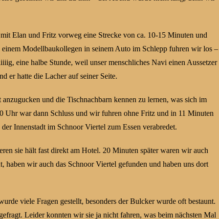
mit Elan und Fritz vorweg eine Strecke von ca. 10-15 Minuten und
 einem Modellbaukollegen in seinem Auto im Schlepp fuhren wir los –
iiiiig, eine halbe Stunde, weil unser menschliches Navi einen Aussetzer
d er hatte die Lacher auf seiner Seite.
gut anzugucken und die Tischnachbarn kennen zu lernen, was sich im
8:00 Uhr war dann Schluss und wir fuhren ohne Fritz und in 11 Minuten
n der Innenstadt im Schnoor Viertel zum Essen verabredet.
ren sie hält fast direkt am Hotel. 20 Minuten später waren wir auch
nt, haben wir auch das Schnoor Viertel gefunden und haben uns dort
rde viele Fragen gestellt, besonders der Bulcker wurde oft bestaunt.
fragt. Leider konnten wir sie ja nicht fahren, was beim nächsten Mal