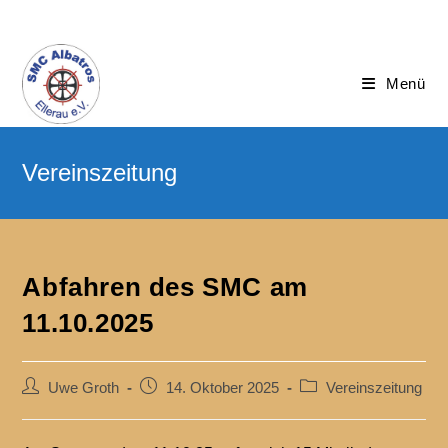
Zum
Inhalt
springen
Menü
Abfahren des SMC am
11.10.2025
Beitrags-
Beitrag
Beitrags-
Uwe Groth
14. Oktober 2025
Vereinszeitung
Autor:
veröffentlicht:
Kategorie: