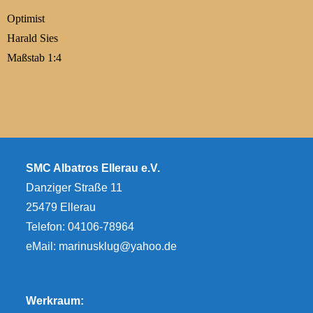
Optimist
Harald Sies
Maßstab 1:4
SMC Albatros Ellerau e.V.
Danziger Straße 11
25479 Ellerau
Telefon: 04106-78964
eMail:
marinusklug@yahoo.de
Werkraum: