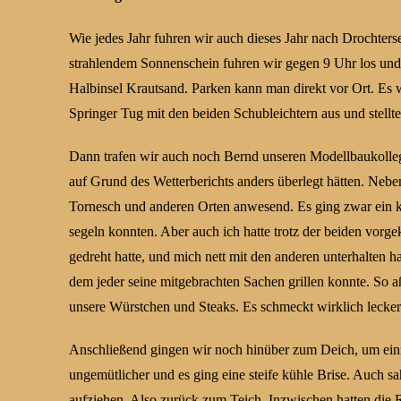
Wie jedes Jahr fuhren wir auch dieses Jahr nach Drochterse
strahlendem Sonnenschein fuhren wir gegen 9 Uhr los und
Halbinsel Krautsand. Parken kann man direkt vor Ort. Es
Springer Tug mit den beiden Schubleichtern aus und stellte
Dann trafen wir auch noch Bernd unseren Modellbaukollege
auf Grund des Wetterberichts anders überlegt hätten. Ne
Tornesch und anderen Orten anwesend. Es ging zwar ein kr
segeln konnten. Aber auch ich hatte trotz der beiden vo
gedreht hatte, und mich nett mit den anderen unterhalten h
dem jeder seine mitgebrachten Sachen grillen konnte. So
unsere Würstchen und Steaks. Es schmeckt wirklich lecke
Anschließend gingen wir noch hinüber zum Deich, um einm
ungemütlicher und es ging eine steife kühle Brise. Auch s
aufziehen. Also zurück zum Teich. Inzwischen hatten die 