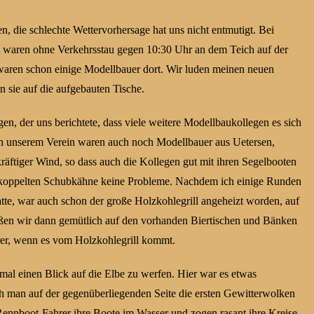
n, die schlechte Wettervorhersage hat uns nicht entmutigt. Bei
 waren ohne Verkehrsstau gegen 10:30 Uhr an dem Teich auf der
 waren schon einige Modellbauer dort. Wir luden meinen neuen
n sie auf die aufgebauten Tische.
n, der uns berichtete, dass viele weitere Modellbaukollegen es sich
ben unserem Verein waren auch noch Modellbauer aus Uetersen,
äftiger Wind, so dass auch die Kollegen gut mit ihren Segelbooten
rgekoppelten Schubkähne keine Probleme. Nachdem ich einige Runden
atte, war auch schon der große Holzkohlegrill angeheizt worden, auf
 aßen wir dann gemütlich auf den vorhanden Biertischen und Bänken
rer, wenn es vom Holzkohlegrill kommt.
al einen Blick auf die Elbe zu werfen. Hier war es etwas
ah man auf der gegenüberliegenden Seite die ersten Gewitterwolken
Rennboot-Fahrer ihre Boote im Wasser und zogen rasant ihre Kreise.